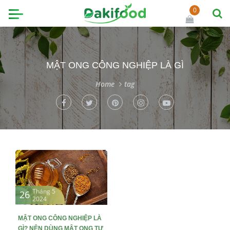
0
MẬT ONG CÔNG NGHIỆP LÀ GÌ
Home
tag
Tháng 5
26
2024
MẬT ONG CÔNG NGHIỆP LÀ
GÌ? NÊN DÙNG MẬT ONG TỰ