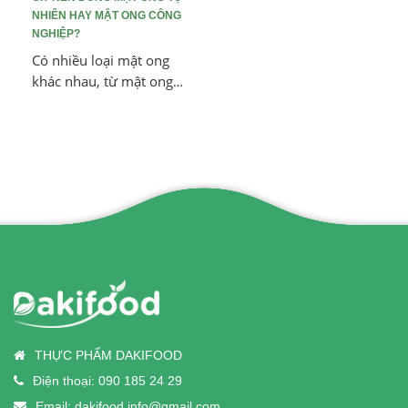
NHIÊN HAY MẬT ONG CÔNG
NGHIỆP?
Có nhiều loại mật ong
khác nhau, từ mật ong
nguyên chất đến mật
ong công nghiệp. Bạn
biết sự khác biệt giữa
chúng là gì chưa? Hãy
khám phá qua bài viết
này.
THỰC PHẨM DAKIFOOD
Điện thoại:
090 185 24 29
Email:
dakifood.info@gmail.com