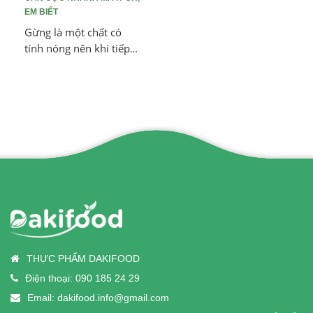
EM BIẾT
Gừng là một chất có
tính nóng nên khi tiếp
xúc với da sẽ tạo ra
nhiệt lượng. Nhiệt lượng
này sinh ra làm tăng
phân huỷ mỡ, giúp cơ
thể tiêu hao mỡ thừa.
THỰC PHẨM DAKIFOOD
Điện thoại:
090 185 24 29
Email:
dakifood.info@gmail.com